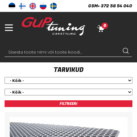
GSM
+ 372 56 54 040
0
TARVIKUD
Manufacturer
Model