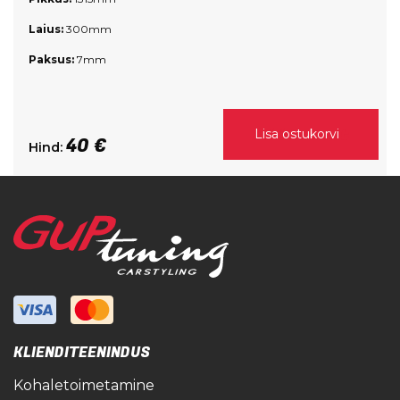
Laius:
300mm
Paksus:
7mm
Lisa ostukorvi
40 €
Hind:
KLIENDITEENINDUS
Kohaletoimetamine