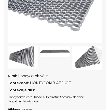
Nimi:
Honeycomb võre
Tootekood:
HONEYCOMB-ABS-01T
Tootekirjeldus:
Honeycomb võre. Toode ABS plastik. Soovitavalt enne
paigaldamist värvida.
Pikkus:
1315mm