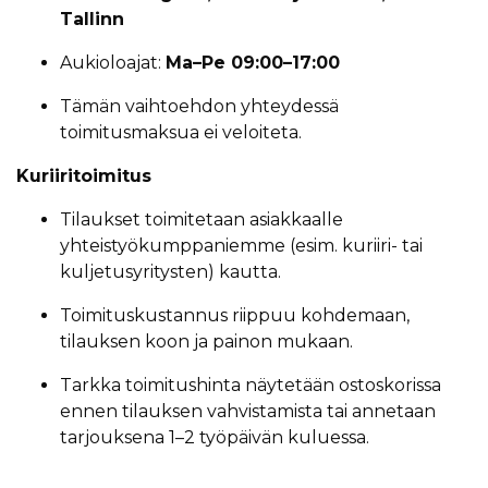
Tallinn
Aukioloajat:
Ma–Pe 09:00–17:00
Tämän vaihtoehdon yhteydessä
toimitusmaksua ei veloiteta.
Kuriiritoimitus
Tilaukset toimitetaan asiakkaalle
yhteistyökumppaniemme (esim. kuriiri- tai
kuljetusyritysten) kautta.
Toimituskustannus riippuu kohdemaan,
tilauksen koon ja painon mukaan.
Tarkka toimitushinta näytetään ostoskorissa
ennen tilauksen vahvistamista tai annetaan
tarjouksena 1–2 työpäivän kuluessa.