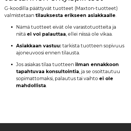
G-koodilla päättyvät tuotteet (Maxton-tuotteet)
valmistetaan
tilauksesta erikseen asiakkaalle
.
Nämä tuotteet eivät ole varastotuotteita ja
niitä
ei voi palauttaa
, ellei niissä ole vikaa.
Asiakkaan vastuu:
tarkista tuotteen sopivuus
ajoneuvoosi ennen tilausta.
Jos asiakas tilaa tuotteen
ilman ennakkoon
tapahtuvaa konsultointia
, ja se osoittautuu
sopimattomaksi, palautus tai vaihto
ei ole
mahdollista
.